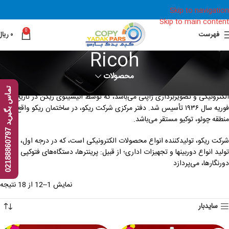
Skip to navigation
Skip to main content
0
فهرست
۰
ریال
Ricoh
محصولات
درباره برند ریکو بیشتر بدانیم: ریکو (به ژاپنی: 株式会社リコー) شرکت چندملیتی
ت
7
الکترونیکی و تصویربرداری ژاپنی می‌باشد، که توسط انیسیتوی ریکن در تاریخ ۶
فوریه سال ۱۹۳۶ تأسیس شد. دفتر مرکزی شرکت ریکو، در ساختمان ریکو واقع در
منطقه چوئو، توکیو مستقر می‌باشد.
م
ا
س
ب
گ
ی
ر
ی
د
0
2
1
8
8
8
6
0
7
9
شرکت ریکو، تولیدکننده انواع محصولات الکترونیکی است، که در درجه اول، به
تولید انواع دوربینها و تجهیزات اداری؛ از قبیل: پرینترها، دستگاه‌های فتوکپی و
دورنگارها، می‌پردازد
نمایش 1–12 از 18 نتیجه
سایدبار