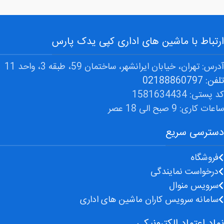
ارتباط با ماشین های اداری کپی یدک پارس
آدرس: تهران، خیابان ایرانشهر، ساختمان 59، طبقه 3، واحد 11
تلفن: 02188860797
کد پستی: 1581634434
ساعات کاری: 9 صبح الی 18 عصر
دسترسی سریع
فروشگاه
درخواست نمایندگی
سرویس منوال
سامانه سرویس کاران ماشین های اداری
نماد اعتماد الکترونیکی