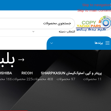
Skip to navigation
Skip to main content
انتخاب دسته
برندها
بلب
پرینتر و کپی استوک
کیسان KASUN
SHARP
RICOH
OSHIBA
11 محصولات
97 محصولات
468 محصولات
225 محصولات
166 محصولات