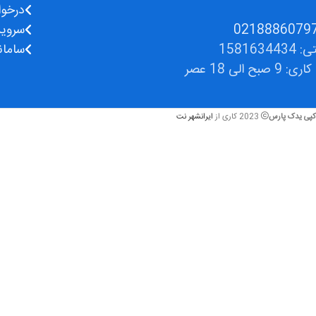
درخوا
سروی
1581634
سامان
صبح الی 18 عصر
کپی یدک پارس
2023 کاری از
ایرانشهر نت