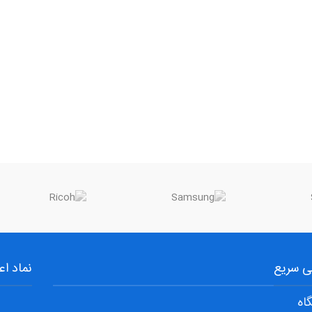
 سریع
نماد اع
اه