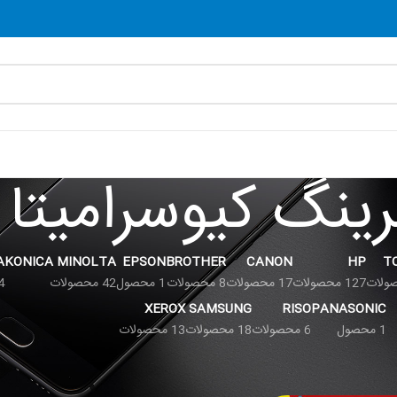
رینگ کیوسرامیتا
A
KONICA MINOLTA
EPSON
BROTHER
CANON
HP
T
127 محصولات
17 محصولات
8 محصولات
1 محصول
42 محصولات
24 م
XEROX
SAMSUNG
RISO
PANASONIC
1 محصول
6 محصولات
18 محصولات
13 محصولات
نمایش
9
12