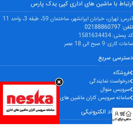
ارتباط با ماشین های اداری کپی یدک پارس
آدرس: تهران، خیابان ایرانشهر، ساختمان 59، طبقه 3، واحد 11
تلفن: 02188860797
کد پستی: 1581634434
ساعات کاری: 9 صبح الی 18 عصر
دسترسی سریع
فروشگاه
درخواست نمایندگی
سرویس منوال
سامانه سرویس کاران ماشین های اداری
نماد اعتماد الکترونیکی
خانه
فروشگاه
پنل کاربر