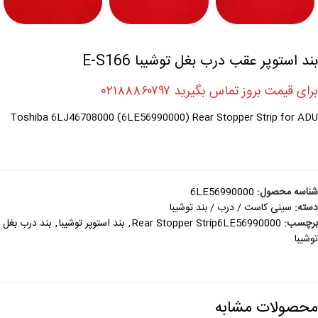
بند استوپر عقب درب بغل توشیبا E-S166
برای قیمت بروز تماس بگیرید ۰۲۱۸۸۸۶۰۷۹۷
Toshiba 6LJ46708000 (6LE56990000) Rear Stopper Strip for ADU
شناسه محصول:
6LE56990000
دسته:
سینی کاست / درب / بند توشیبا
برچسب:
Rear Stopper Strip6LE56990000
,
بند استوپر توشیبا
,
بند درب بغل
توشیبا
محصولات مشابه