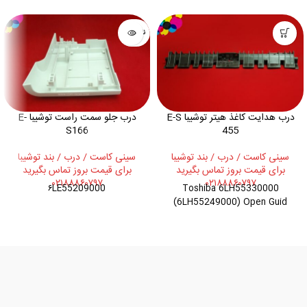
ناموجود
درب هدایت کاغذ هیتر توشیبا E-S
درب جلو سمت راست توشیبا E-
S166
455
سینی کاست / درب / بند توشیبا
سینی کاست / درب / بند توشیبا
برای قیمت بروز تماس بگیرید
برای قیمت بروز تماس بگیرید
۰۲۱۸۸۸۶۰۷۹۷
۰۲۱۸۸۸۶۰۷۹۷
۶LE55209000
Toshiba 6LH55330000
(6LH55249000) Open Guid