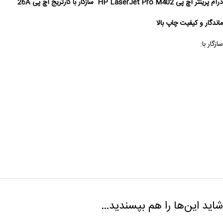
درام پرینتر اچ پی
HP LaserJet Pro M402 سازگار با کارتریج اچ پی 26A
ماندگار و کیفیت چاپ بالا
سازگار با:
شاید این‌ها را هم بپسندید…