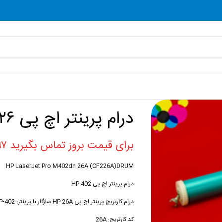
درام پرینتر اچ پی ۴۲۶ گلدن B
برای قیمت بروز تماس بگیرید ۰۲۱۸۸۸۶۰۷۹۷
HP LaserJet Pro M402dn 26A (CF226A)DRUM
درام پرینتر اچ پی HP 402
درام کارتریج پرینتر اچ پی HP 26A سازگار با پرینتر: HP-402
کد کارتریج: 26A