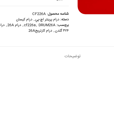
شناسه محصول:
CF226A
دسته:
درام پرينتر اچ-پي
,
درام کیسان
برچسب:
DRUM26A
,
cf226a
,
درام 26A
,
درام 2
۴۲۶ گلدن
,
درام کارتریج26A
توضیحات