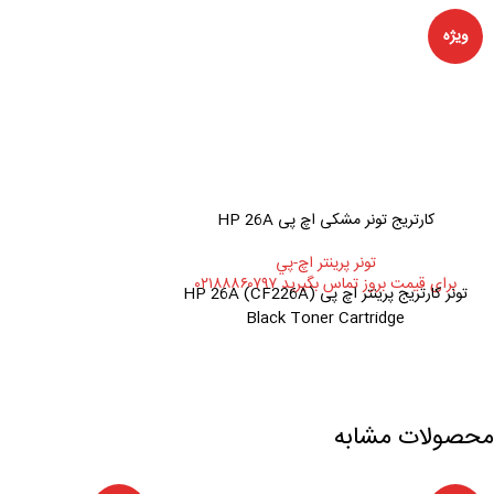
ویژه
کارتریج تونر مشکی اچ پی HP 26A
تونر پرينتر اچ-پي
برای قیمت بروز تماس بگیرید ۰۲۱۸۸۸۶۰۷۹۷
تونر کارتریج پرینتر اچ پی HP 26A (CF226A)
Black Toner Cartridge
محصولات مشابه