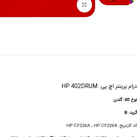
بزرگنمایی
درام پرینتر اچ پی HP 402DRUM
نوع کالا: گلدن
گرید: B
کد کارتریج: HP CF226A , HP CF226X