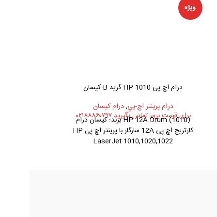
ویژه
درام اچ پی HP 1010 گرید B کیسان
درام اچ پی HP 1010 گرید A گلدن
درام پرينتر اچ-پي
,
درام کیسان
درام پرينت
برای قیمت بروز تماس بگیرید ۰۲۱۸۸۸۶۰۷۹۷
برای قیمت بروز تماس ب
(1010) HP 12A Drum برند: کیسان درام
کارتریج اچ پی 12A سازگار با پرینتر اچ پی HP
020,1022
LaserJet 1010,1020,1022