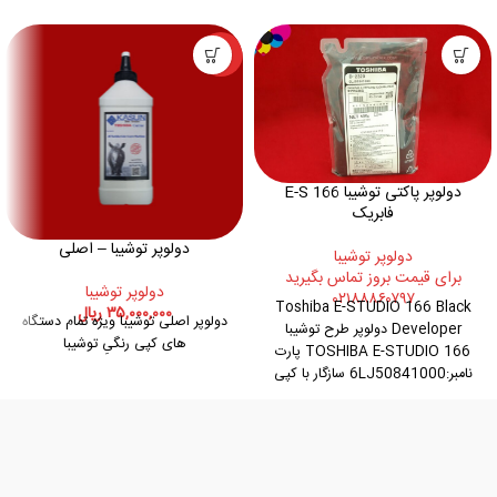
ویژه
دولوپر پاکتی توشیبا E-S 166
فابریک
دولوپر توشیبا – اصلی
دولوپر توشيبا
برای قیمت بروز تماس بگیرید
دولوپر توشيبا
۰۲۱۸۸۸۶۰۷۹۷
Toshiba E-STUDIO 166 Black
۳۵,۰۰۰,۰۰۰
ریال
دولوپر اصلی توشیبا ویژه تمام دستگاه
Developer دولوپر طرح توشیبا
های کپی رنگیِ توشیبا
TOSHIBA E-STUDIO 166 پارت
نامبر:6LJ50841000 سازگار با کپی
توشیبا: E-STUDIO
163,165,167,206,282,283