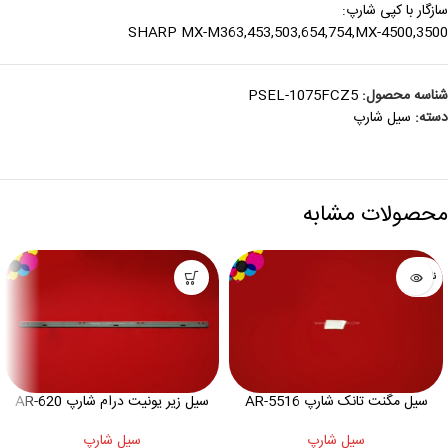
سازگار با کپی شارپ:
SHARP MX-M363,453,503,654,754,MX-4500,3500
شناسه محصول:
PSEL-1075FCZ5
دسته:
سيل شارپ
محصولات مشابه
ناموجود
سیل مگنت تانک شارپ AR-5516
سیل زیر یونیت درام شارپ AR-620
سيل شارپ
سيل شارپ