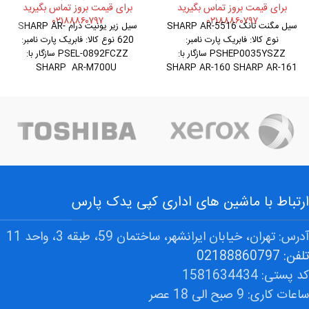
برای قیمت بروز تماس بگیرید
برای قیمت بروز تماس بگیرید
۰۲۱۸۸۸۶۰۷۹۷
۰۲۱۸۸۸۶۰۷۹۷
سیل مگنت تانک SHARP AR-5516
سیل زیر یونیت درام SHARP AR-
نوع کالا: فابریک پارت نامبر:
620 نوع کالا: فابریک پارت نامبر:
PSHEP0035YSZZ سازگار با:
PSEL-0892FCZZ سازگار با:
SHARP AR-M700U
SHARP AR-160 SHARP AR-161
SHARP AR-M700N SHARP AR-
SHARP AR-205 SHARP
M620U SHARP AR-M620N
SHARP AR-M550U
ارتباط با ماشین های اداری کپی یدک پارس
آدرس: تهران، خیابان ایرانشهر، ساختمان 59، طبقه 3، واحد 11
تلفن: 02188860797
کد پستی: 1581634434
ساعات کاری: 9 صبح الی 18 عصر