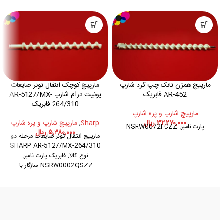
مارپیچ همزن تانک چپ گرد شارپ
مارپیچ کوچک انتقال تونر ضایعات
AR-452 فابریک
یونیت درام شارپ AR-5127/MX-
264/310 فابریک
مارپيچ شارپ و پره شارپ
۳۲,۲۷۰,۰۰۰
ریال
Sharp
,
مارپيچ شارپ و پره شارپ
پارت نامبر: NSRW0072FCZZ
۵,۳۸۰,۰۰۰
ریال
مارپیچ انتقال تونر ضایعات مرحله دو
SHARP AR-5127/MX-264/310
نوع کالا: فابریک پارت نامبر:
NSRW0002QSZZ سازگار با:
SHARP AR-5127 SHARP AR-
235