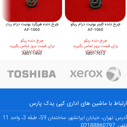
چرخ دنده کلینر یونیت درام ریکو
چرخ دنده هرزگرد یونیت درام ریکو
AF-1060
AF-1060
چرخ دنده ريکو
چرخ دنده ريکو
برای قیمت بروز تماس بگیرید
برای قیمت بروز تماس بگیرید
۰۲۱۸۸۸۶۰۷۹۷
۰۲۱۸۸۸۶۰۷۹۷
AB01-1460
AB01-7612
ارتباط با ماشین های اداری کپی یدک پارس
آدرس: تهران، خیابان ایرانشهر، ساختمان 59، طبقه 3، واحد 11
تلفن: 02188860797