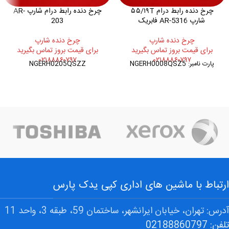
چرخ دنده رابط درام ۵۵/۱۹T
چرخ دنده رابط درام شارپ AR-
شارپ AR-5316 فابریک
203
چرخ دنده شارپ
چرخ دنده شارپ
برای قیمت بروز تماس بگیرید
برای قیمت بروز تماس بگیرید
۰۲۱۸۸۸۶۰۷۹۷
۰۲۱۸۸۸۶۰۷۹۷
پارت نامبر: NGERH0008QSZ5
NGERH0205QSZZ
ارتباط با ماشین های اداری کپی یدک پارس
آدرس: تهران، خیابان ایرانشهر، ساختمان 59، طبقه 3، واحد 11
تلفن: 02188860797