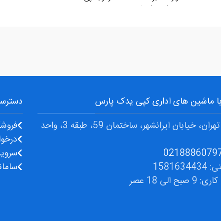
کیوسرامیتا: KM-
2530,3035,3050,3530,4030,4035,5035,5050
 با ماشین های اداری کپی یدک پارس
دسترسی
آدرس: تهران، خیابان ایرانشهر، ساختمان 59، طبقه 3، واحد
فروشگ
درخوا
سروی
1581634
سامان
صبح الی 18 عصر