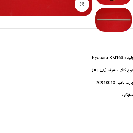
بزرگنمایی
بلید Kyocera KM1635
نوع کالا: متفرقه (APEX)
پارت نامبر: 2C918010
سازگار با: