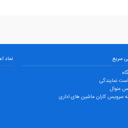
 سریع
نماد اع
اه
ست نمایندگی
س منوال
ه سرویس کاران ماشین های اداری