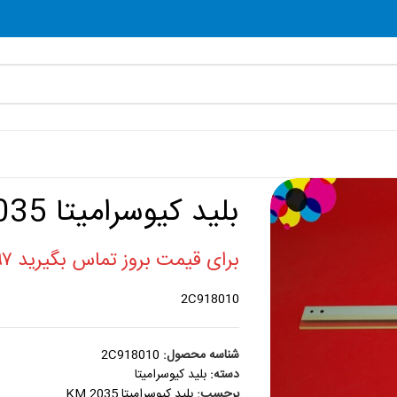
بلید کیوسرامیتا KM 2035
برای قیمت بروز تماس بگیرید ۰۲۱۸۸۸۶۰۷۹۷
2C918010
شناسه محصول:
2C918010
دسته:
بليد کيوسراميتا
برچسب:
بلید کیوسرامیتا KM 2035