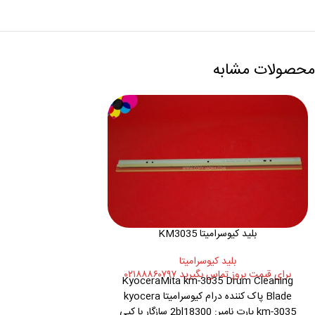
محصولات مشابه
بلید کیوسرامیتا KM3035
بليد کيوسراميتا
برای قیمت بروز تماس بگیرید ۰۲۱۸۸۸۶۰۷۹۷
KyoceraMita km-3035 Drum Cleaning
Blade پاک کننده درام کیوسرامیتا kyocera
km-3035 پارت نامبر: 2bl18300 سازگار با کپی