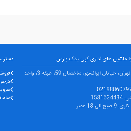
 با ماشین های اداری کپی یدک پارس
دسترسی
آدرس: تهران، خیابان ایرانشهر، ساختمان 59، طبقه 3، واحد
فروشگ
درخوا
سروی
1581634
سامان
صبح الی 18 عصر