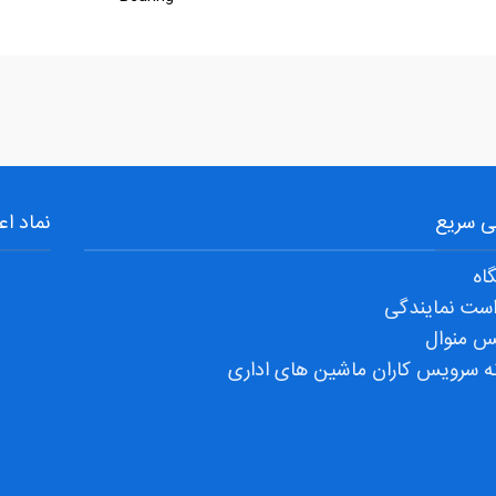
 سریع
نماد اع
اه
ست نمایندگی
س منوال
ه سرویس کاران ماشین های اداری