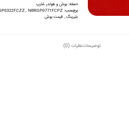
دسته:
بوش و هولدر شارپ
برچسب:
NBRGP0771FCPZ
,
GP0322FCZZ
بلبرینگ
,
قیمت بوش
توضیحات
نظرات (0)