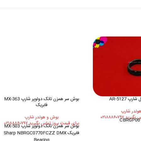
پ AR-5127
بوش سر همزن تانک دولوپر شارپ MX-363
فابریک
ولدر شارپ
 ۰۲۱۸۸۸۶۰۷۹۷
بوش و هولدر شارپ
CBRGP00
برای قیمت بروز تماس بگیرید ۰۲۱۸۸۸۶۰۷۹۷
بوش سر همزن تانک دولوپر شارپ MX-503
فابریک Sharp NBRGC0770FCZZ DMX
Bearing