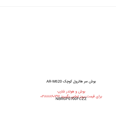
بوش سر هاترول کوچک AR-M620
بوش نگهدارنده بلبرینگ هات
بوش و هولدر شارپ
بوش 
برای قیمت بروز تماس بگیرید ۰۲۱۸۸۸۶۰۷۹۷
برای قیمت بروز تماس ب
NBRGP0700FCZZ
پارت نامبر: NBRGP0025QSZZ