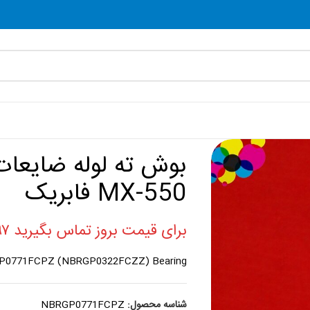
بوش ته لوله ضایعات
MX-550 فابریک
برای قیمت بروز تماس بگیرید ۰۲۱۸۸۸۶۰۷۹۷
P0771FCPZ (NBRGP0322FCZZ) Bearing
شناسه محصول:
NBRGP0771FCPZ