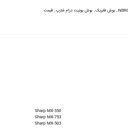
NBR
,
بوش فابریک
,
بوش یونیت درام شارپ
,
قیمت
Sharp MX-550
Sharp MX-753
Sharp MX-503