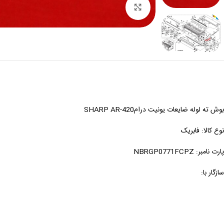
بزرگنمایی
بوش ته لوله ضایعات یونیت درامSHARP AR-420
نوع کالا: فابریک
پارت نامبر: NBRGP0771FCPZ
سازگار با: