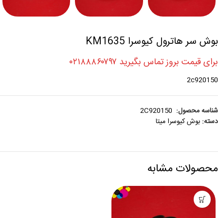
بوش سر هاترول کیوسرا KM1635
برای قیمت بروز تماس بگیرید ۰۲۱۸۸۸۶۰۷۹۷
2c920150
شناسه محصول:
2C920150
دسته:
بوش کيوسرا ميتا
محصولات مشابه