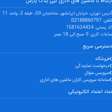
ارتباط با ماشین های اداری کپی یدک پارس
آدرس: تهران، خیابان ایرانشهر، ساختمان 59، طبقه 3، واحد 11
تلفن: 02188860797
کد پستی: 1581634434
ساعات کاری: 9 صبح الی 18 عصر
دسترسی سریع
فروشگاه
درخواست نمایندگی
سرویس منوال
سامانه سرویس کاران ماشین های اداری
نماد اعتماد الکترونیکی