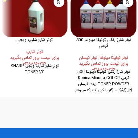
تونر شارژ رنگی کونیکا مینولتا 500
تونر شارژ شارپ ویجی
گرمی
تونر شارپ
تونر کونيکا مينولتا
,
تونر کیسان
برای قیمت بروز تماس بگیرید
برای قیمت بروز تماس بگیرید
۰۲۱۸۸۸۶۰۷۹۷
تونر شارژ شارپ ویجی SHARP
۰۲۱۸۸۸۶۰۷۹۷
تونر شارژ رنگی کونیکا مینولتا 500
TONER VG
گرمی Konica Minolta COLOR
TONER POWDER برند: کیسان
KASUN سازگار با کپی کونیکا مینولتا:
Bizhub Press C5500/6500.
C452/552/652