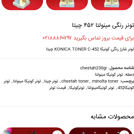
تونر رنگی مینولتا ۴۵۲ چیتا
برای قیمت بروز تماس بگیرید ۰۲۱۸۸۸۶۰۷۹۷
تونر شارژ رنگی کونیکا KONICA TONER C-452 چیتا
شناسه محصول:
cheetah230gr
دسته:
تونر کونيکا مينولتا
برچسب:
minolta toner
,
cheetah toner
,
تونر چیتا
,
تونر کونیکا مینولتا
,
تونر
کونیکا452
,
تونر کونیکامینولتا
,
تونرکونیکا
,
قیمت تونر
محصولات مشابه