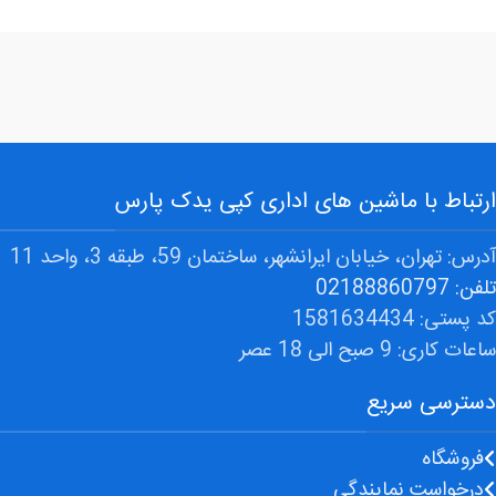
C452/552/652
30400000
کارتن)
ریال
هر ست
5 تا 10 ست
28800000
ریال
هر ست
11 تا 15 ست
27000000
ارتباط با ماشین های اداری کپی یدک پارس
ریال
آدرس: تهران، خیابان ایرانشهر، ساختمان 59، طبقه 3، واحد 11
هر ست
بیشتر از 16
26000000
تلفن: 02188860797
ست
ریال
کد پستی: 1581634434
ساعات کاری: 9 صبح الی 18 عصر
دسترسی سریع
فروشگاه
درخواست نمایندگی