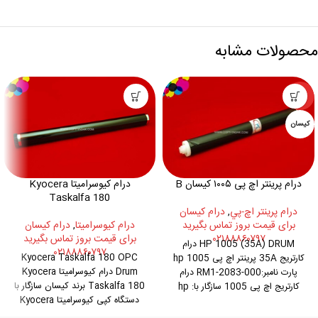
محصولات مشابه
ویژه
کیسان
درام کیوسرامیتا Kyocera
درام پرینتر اچ پی ۱۰۰۵ کیسان B
Taskalfa 180
درام پرينتر اچ-پي
,
درام کیسان
درام کيوسراميتا
,
درام کیسان
برای قیمت بروز تماس بگیرید
برای قیمت بروز تماس بگیرید
۰۲۱۸۸۸۶۰۷۹۷
HP 1005 (35A) DRUM درام
۰۲۱۸۸۸۶۰۷۹۷
Kyocera Taskalfa 180 OPC
کارتریج 35A پرینتر اچ پی hp 1005
Drum درام کیوسرامیتا Kyocera
پارت نامبر:RM1-2083-000 درام
Taskalfa 180 برند کیسان سازگار با
کارتریج اچ پی 1005 سازگار با: hp
دستگاه کپی کیوسرامیتا Kyocera
1005,1006,1120,1522,1505,1566
Taskalfa 180 181 220 221
درام کارتریج :