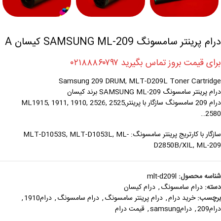
درام پرینتر سامسونگ SAMSUNG ML-209 کیسان A
برای قیمت بروز تماس بگیرید ۰۲۱۸۸۸۶۰۷۹۷
Samsung 209 DRUM, MLT-D209L Toner Cartridge
درام پرینتر سامسونگ SAMSUNG ML-209 برند کیسان
درام 209 سامسونگ سازگار با پرینترML1915, 1911, 1910, 2526, 2525,
2580…
سازگار با کارتریج پرینتر سامسونگ: MLT-D1053S, MLT-D1053L, ML-
D2850B/XIL, ML-209
شناسه محصول:
mlt-d209l
دسته:
درام سامسونگ
,
درام کیسان
برچسب:
خرید درام
,
درام پرینتر سامسونگ
,
درام سامسونگ
,
درام1910
,
درام209
,
درامsamsung
,
قیمت درام