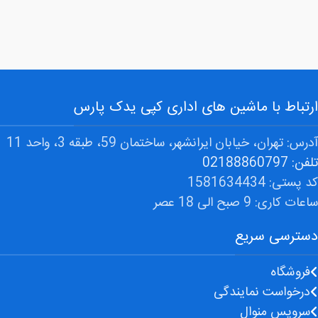
35A
, 36A , 78A ,
83A
,
85A , 88A
خرید جزیی و عمده:
تا 100 عدد
هر عدد
(یک کارتن)
350000 ریال
ارتباط با ماشین های اداری کپی یدک پارس
101 تا 200
هر عدد
عدد
335000 ریال
آدرس: تهران، خیابان ایرانشهر، ساختمان 59، طبقه 3، واحد 11
تلفن: 02188860797
201 تا 400
هر عدد
عدد
320000 ریال
کد پستی: 1581634434
ساعات کاری: 9 صبح الی 18 عصر
بیشتر از 401
هر عدد
عدد
310000 ریال
دسترسی سریع
فروشگاه
درخواست نمایندگی
سرویس منوال