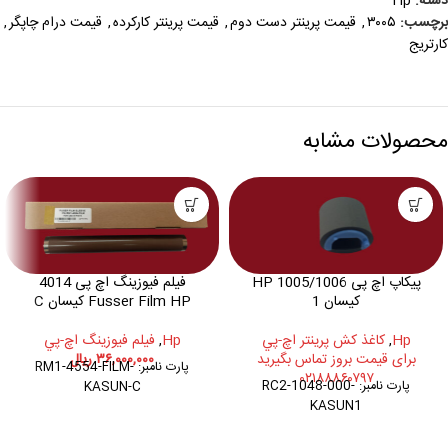
دسته:
Hp
برچسب:
۳۰۰۵
,
قیمت پرینتر دست دوم
,
قیمت پرینتر کارکرده
,
قیمت درام چاپگر
,
کارتریج
محصولات مشابه
پیکاپ اچ پی HP 1005/1006
فیلم فیوزینگ اچ پی 4014
کیسان 1
Fusser Film HP کیسان C
Hp
,
کاغذ کش پرينتر اچ-پي
Hp
,
فيلم فيوزينگ اچ-پي
برای قیمت بروز تماس بگیرید
۳۶,۰۰۰,۰۰۰
ریال
پارت نامبر: RM1-4554-FILM-
۰۲۱۸۸۸۶۰۷۹۷
پارت نامبر: RC2-1048-000-
KASUN-C
KASUN1