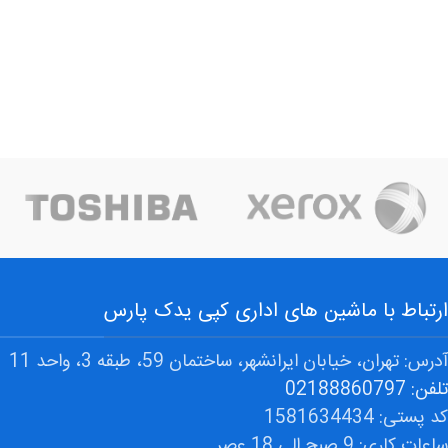
ارتباط با ماشین های اداری کپی یدک پارس
آدرس: تهران، خیابان ایرانشهر، ساختمان 59، طبقه 3، واحد 11
تلفن: 02188860797
کد پستی: 1581634434
ساعات کاری: 9 صبح الی 18 عصر