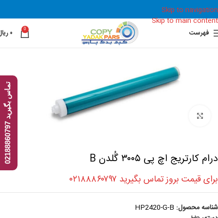
Skip to navigation
Skip to main content
0
فهرست
۰
ریال
ت
7
بزرگنمایی
م
ا
س
ب
گ
ی
ر
ی
د
0
2
1
8
8
8
6
0
7
9
درام کارتریج اچ پی ۳۰۰۵ گُلدن B
برای قیمت بروز تماس بگیرید ۰۲۱۸۸۸۶۰۷۹۷
شناسه محصول:
HP2420-G-B