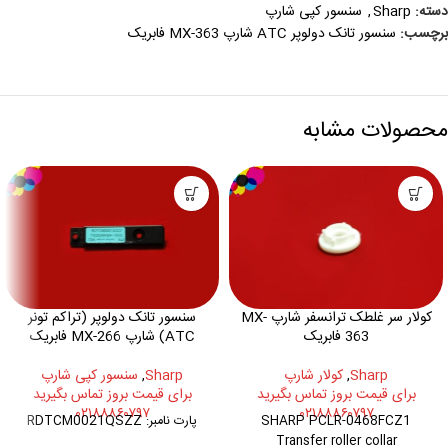
دسته:
Sharp
,
سنسور کپی شارپ
برچسب:
سنسور تانک دولوپر ATC شارپ MX-363 فابریک
محصولات مشابه
کولار سر غلطک ترانسفر شارپ MX-
سنسور تانک دولوپر (تراکم تونر
363 فابریک
ATC) شارپ MX-266 فابریک
Sharp
,
کولار شارپ
Sharp
,
سنسور کپی شارپ
برای قیمت بروز تماس بگیرید
برای قیمت بروز تماس بگیرید
۰۲۱۸۸۸۶۰۷۹۷
۰۲۱۸۸۸۶۰۷۹۷
SHARP PCLR-0468FCZ1
پارت نامبر: RDTCM0021QSZZ
Transfer roller collar