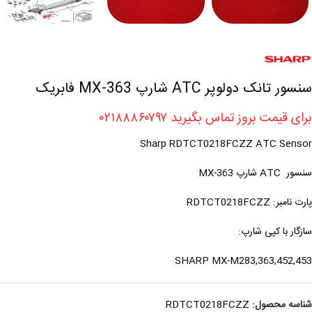
سنسور تانک دولوپر ATC شارپ MX-363 فابریک
برای قیمت بروز تماس بگیرید ۰۲۱۸۸۸۶۰۷۹۷
Sharp RDTCT0218FCZZ ATC Sensor
سنسور ATC شارپ MX-363
پارت نامبر: RDTCT0218FCZZ
سازگار با کپی شارپ:
SHARP MX-M283,363,452,453
شناسه محصول:
RDTCT0218FCZZ