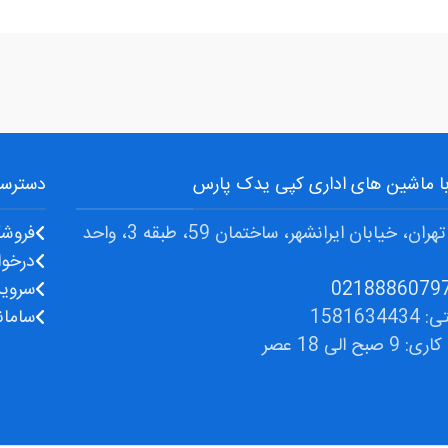
 با ماشین های اداری کپی یدک پارس
دسترسی
آدرس: تهران، خیابان ایرانشهر، ساختمان 59، طبقه 3، واحد
فروشگ
درخوا
سروی
1581634
سامان
صبح الی 18 عصر