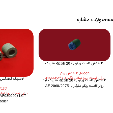
محصولات مشابه
کاغذکش کاست ریکو Ricoh 2075 فابریک
Ricoh
,
کاغذکش ريکو
برای قیمت بروز تماس بگیرید ۰۲۱۸۸۸۶۰۷۹۷
لاستیک کاغذکش دستی
کاغذکش کاست ریکو Ricoh 2075 فابریک فید
رولر کاست ریکو سازگار با: AF-2060/2075
کاغذ
برای قیمت بروز تماس بگیرید
(AF030050) LCT
oller