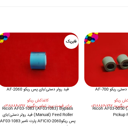
فابریک
 ریکو AF-700
فید رولر دستی/بای پس ریکو AF-2060
کش ريکو
کاغذکش ريکو
 ۰۲۱۸۸۸۶۰۷۹۷
برای قیمت بروز تماس بگیرید ۰۲۱۸۸۸۶۰۷۹۷
Ricoh AF03-1083 (AF031083) Bypass
Ricoh AF03-0050 
Pickup R
(Manual) Feed Roller فید رولر دستی/بای
پس ریکوAFICIO-2060 پارت نامبر:AF03-1083
سازگار با کپی ریکو: Ricoh Aficio 2075,mp