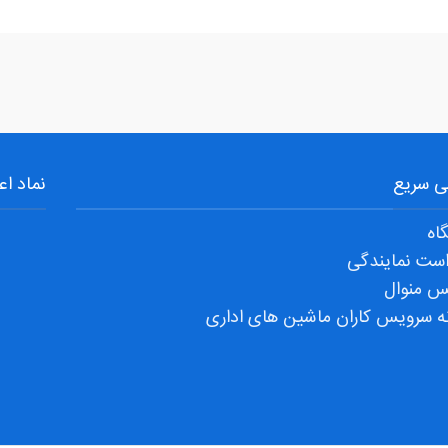
6000,7000,8000,9002...
 سریع
نماد اع
اه
ست نمایندگی
س منوال
ه سرویس کاران ماشین های اداری