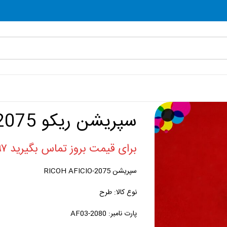
سپریشن ریکو AF-2075 طرح
برای قیمت بروز تماس بگیرید ۰۲۱۸۸۸۶۰۷۹۷
سپریشن RICOH AFICIO-2075
نوع کالا: طرح
پارت نامبر: AF03-2080