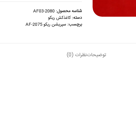
شناسه محصول:
AF03-2080
دسته:
کاغذکش ريکو
برچسب:
سپریشن ریکو AF-2075
توضیحات
نظرات (0)