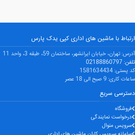
ارتباط با ماشین های اداری کپی یدک پارس
آدرس: تهران، خیابان ایرانشهر، ساختمان 59، طبقه 3، واحد 11
تلفن: 02188860797
کد پستی: 1581634434
ساعات کاری: 9 صبح الی 18 عصر
دسترسی سریع
فروشگاه
درخواست نمایندگی
سرویس منوال
سامانه سرویس کاران ماشین های اداری