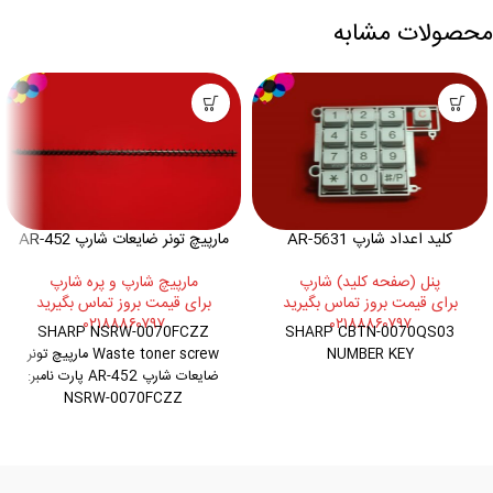
محصولات مشابه
کلید اعداد شارپ AR-5631
مارپیچ تونر ضایعات شارپ AR-452
پنل (صفحه کليد) شارپ
مارپيچ شارپ و پره شارپ
برای قیمت بروز تماس بگیرید
برای قیمت بروز تماس بگیرید
۰۲۱۸۸۸۶۰۷۹۷
۰۲۱۸۸۸۶۰۷۹۷
SHARP NSRW-0070FCZZ
SHARP CBTN-0070QS03
NUMBER KEY
Waste toner screw مارپیچ تونر
ضایعات شارپ AR-452 پارت نامبر:
NSRW-0070FCZZ