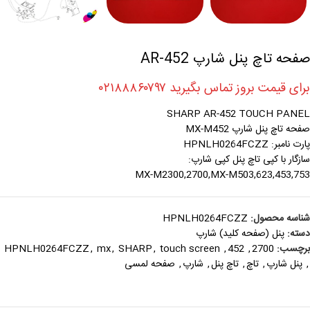
صفحه تاچ پنل شارپ AR-452
برای قیمت بروز تماس بگیرید ۰۲۱۸۸۸۶۰۷۹۷
SHARP AR-452 TOUCH PANEL
صفحه تاچ پنل شارپ MX-M452
پارت نامبر: HPNLH0264FCZZ
سازگار با کپی تاچ پنل کپی شارپ:
MX-M2300,2700,MX-M503,623,453,753
شناسه محصول:
HPNLH0264FCZZ
دسته:
پنل (صفحه کليد) شارپ
برچسب:
2700
,
452
,
touch screen
,
SHARP
,
mx
,
HPNLH0264FCZZ
,
پنل شارپ
,
تاچ
,
تاچ پنل
,
شارپ
,
صفحه لمسی