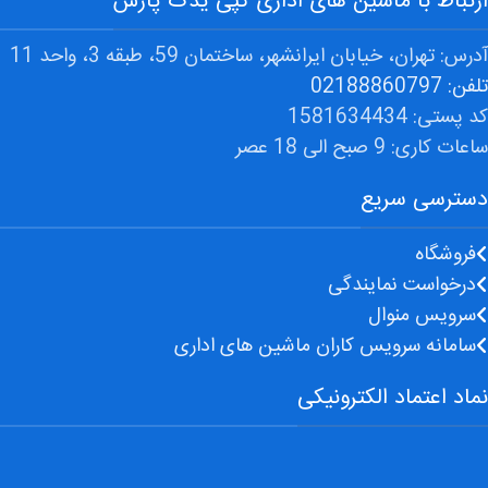
ارتباط با ماشین های اداری کپی یدک پارس
آدرس: تهران، خیابان ایرانشهر، ساختمان 59، طبقه 3، واحد 11
تلفن: 02188860797
کد پستی: 1581634434
ساعات کاری: 9 صبح الی 18 عصر
دسترسی سریع
فروشگاه
درخواست نمایندگی
سرویس منوال
سامانه سرویس کاران ماشین های اداری
نماد اعتماد الکترونیکی