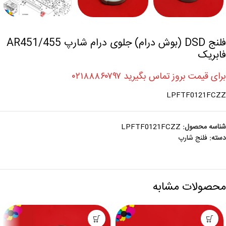
فلنج DSD (بوش درام) جلوی درام شارپ AR451/455
فابریک
برای قیمت بروز تماس بگیرید ۰۲۱۸۸۸۶۰۷۹۷
LPFTF0121FCZZ
شناسه محصول:
LPFTF0121FCZZ
دسته:
فلنج شارپ
محصولات مشابه