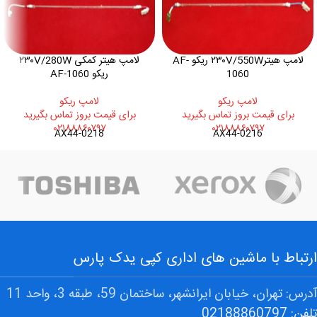
لامپ هیتر۲۳۰V/550W ریکو AF-
لامپ هیتر کمکی ۲۳۰V/280W
1060
ریکو AF-1060
لامپ ريکو
لامپ ريکو
برای قیمت بروز تماس بگیرید
برای قیمت بروز تماس بگیرید
۰۲۱۸۸۸۶۰۷۹۷
۰۲۱۸۸۸۶۰۷۹۷
AX44-0218
AX44-0216
ارتباط با ماشین های اداری کپی یدک پارس
آدرس: تهران، خیابان ایرانشهر، ساختمان 59، طبقه 3، واحد 11
تلفن: 02188860797