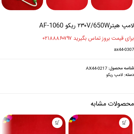
لامپ هیتر۲۳۰V/650W ریکو AF-1060
برای قیمت بروز تماس بگیرید ۰۲۱۸۸۸۶۰۷۹۷
ax44-0307
شناسه محصول:
AX44-0217
دسته:
لامپ ريکو
محصولات مشابه