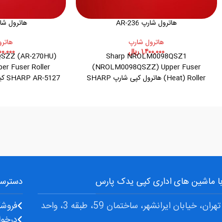
هاترول شارپ AR-236
هاترول شارپ 27
هاترول شارپ
هاتر
۱,۴۰۰,۰۰۰
ریال
۰۰,۰۰۰
SZZ (AR-270HU)
Sharp NROLM0098QSZ1
(NROLM0098QSZZ) Upper Fuser
(Heat) Roller هاترول کپی شارپ SHARP
5127
AR-236 پارت نامبر: NROLM0098QSZZ
سازگار با: SHARP AR-
نامبر: NROLR0053QSZZ
5516,237,256,276,2775625
 با ماشین های اداری کپی یدک پارس
دسترسی
آدرس: تهران، خیابان ایرانشهر، ساختمان 59، طبقه 3، واحد
فروشگ
درخوا