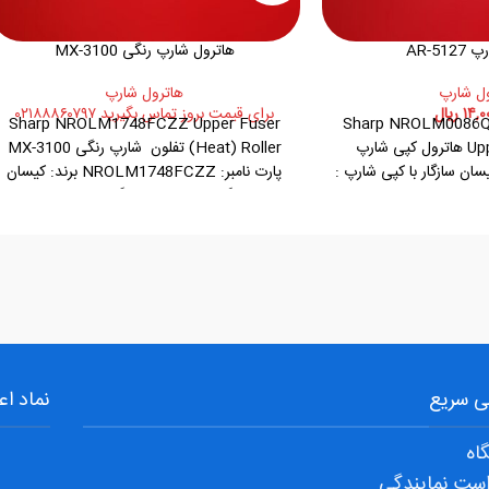
AR-51
هاترول شارپ رنگی MX-3100
ول شارپ
هاترول شارپ
۱۴,۰
ریال
برای قیمت بروز تماس بگیرید ۰۲۱۸۸۸۶۰۷۹۷
Sharp NROLM1748FCZZ Upper Fuser
Sharp NROLM0086Q
Upper Fuser Roller هاترول کپی شارپ
(Heat) Roller تفلون شارپ رنگی MX-3100
SHARP AR- کیسان سازگار با کپی شارپ :
پارت نامبر: NROLM1748FCZZ برند: کیسان
sharp AR-235,275,270,236,276,277 پارت
سازگار با کپی شارپ رنگی MX-2600
 سریع
نماد اع
اه
ست نمایندگی