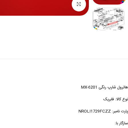
بزرگنمایی
هاترول شارپ رنگی MX-6201
نوع کالا: فابریک
پارت نامبر: NROLI1729FCZZ
سازگار با: