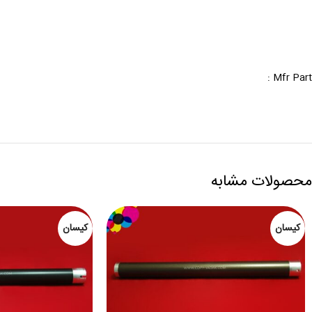
Mfr Part :
محصولات مشابه
کیسان
کیسان