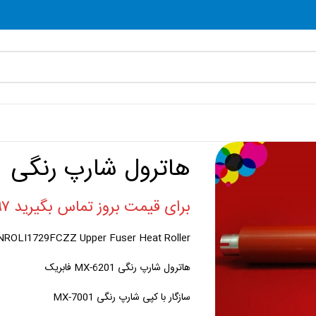
هاترول شارپ رنگی MX-6201
برای قیمت بروز تماس بگیرید ۰۲۱۸۸۸۶۰۷۹۷
NROLI1729FCZZ Upper Fuser Heat Roller
هاترول شارپ رنگی MX-6201 فابریک
سازگار با کپی شارپ رنگی MX-7001