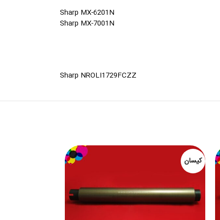
Sharp MX-6201N
Sharp MX-7001N
Sharp NROLI1729FCZZ
کیسان