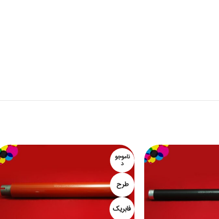
ناموجو
د
طرح
فابریک