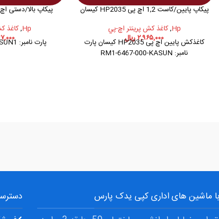
پیکاپ پایین/کاست 1,2 اچ پی HP2035 کیسان
پیکاپ بالا/دستی اچ پی HP2055 ک
Hp
,
کاغذ کش پرينتر اچ-پي
Hp
,
کاغذ کش
۲,۹۶۵,۰۰۰
ریال
۷,۰۰۰
کاغذکش پایین اچ پی HP2035 کیسان پارت
پارت نامبر: RL1-2120-000-KASUN1
نامبر: RM1-6467-000-KASUN
 با ماشین های اداری کپی یدک پارس
دسترسی