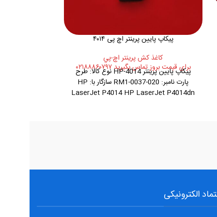
پیکاپ پایین پرینتر اچ پی ۴۰۱۴
پیکاپ پایین
کاغذ کش پرينتر اچ-پي
کاغذ 
برای قیمت بروز تماس بگیرید ۰۲۱۸۸۸۶۰۷۹۷
۰۰
پیکاپ پایین پرینتر HP-4014 نوع کالا: طرح
کاغذکش پایین
پارت نامبر: RM1-0037-020 سازگار با: HP
LaserJet P4014 HP LaserJet P4014dn
HP LaserJet P4014n
تماد الکترونیکی