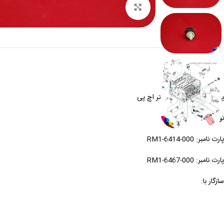
بزرگنمایی
پیکاپ پایین کاست پرینتر اچ پی
نوع کالا: طرح
پارت نامبر: RM1-6414-000
پارت نامبر: RM1-6467-000
سازگار با: