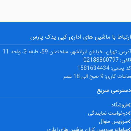
ارتباط با ماشین های اداری کپی یدک پارس
آدرس: تهران، خیابان ایرانشهر، ساختمان 59، طبقه 3، واحد 11
تلفن: 02188860797
کد پستی: 1581634434
ساعات کاری: 9 صبح الی 18 عصر
دسترسی سریع
فروشگاه
درخواست نمایندگی
سرویس منوال
سامانه سرویس کاران ماشین های اداری