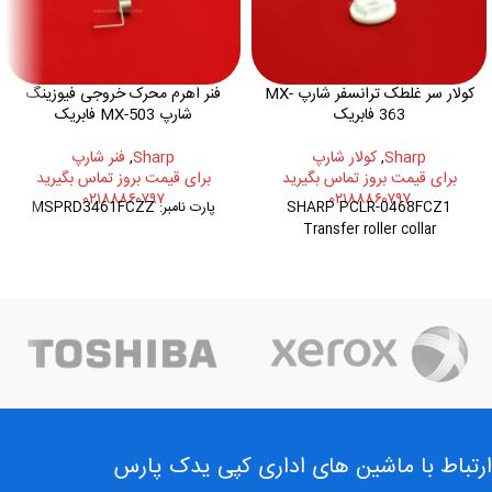
کولار سر غلطک ترانسفر شارپ MX-
فنر اهرم محرک خروجی فیوزینگ
363 فابریک
شارپ MX-503 فابریک
Sharp
,
کولار شارپ
Sharp
,
فنر شارپ
برای قیمت بروز تماس بگیرید
برای قیمت بروز تماس بگیرید
۰۲۱۸۸۸۶۰۷۹۷
۰۲۱۸۸۸۶۰۷۹۷
SHARP PCLR-0468FCZ1
پارت نامبر: MSPRD3461FCZZ
Transfer roller collar
ارتباط با ماشین های اداری کپی یدک پارس