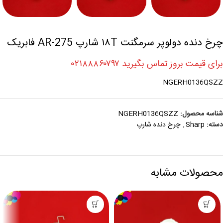
چرخ دنده دولوپر سرمگنت ۱۸T شارپ AR-275 فابریک
برای قیمت بروز تماس بگیرید ۰۲۱۸۸۸۶۰۷۹۷
NGERH0136QSZZ
شناسه محصول:
NGERH0136QSZZ
دسته:
Sharp
,
چرخ دنده شارپ
محصولات مشابه