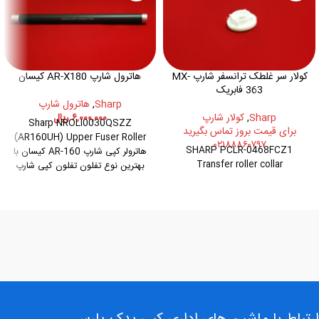
کولار سر غلطک ترانسفر شارپ MX-
هاترول شارپ AR-X180 کیسان
363 فابریک
Sharp
,
هاترول شارپ
Sharp
,
کولار شارپ
۶,۰۰۰,۰۰۰
ریال
Sharp NROLI0030QSZZ
برای قیمت بروز تماس بگیرید
(AR160UH) Upper Fuser Roller
۰۲۱۸۸۸۶۰۷۹۷
SHARP PCLR-0468FCZ1
هاترولر کپی شارپ AR-160 کیسان با
Transfer roller collar
بهترین نوع تفلون تفلون کپی شارپ
SHARP AR-160 سازگار با کپی
شارپ: AR-
5316,5015,201,200,206,207,5516
و...