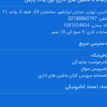
ارتباط با ماشین های اداری کپی یدک پارس
آدرس: تهران، خیابان ایرانشهر، ساختمان 59، طبقه 3، واحد 11
تلفن: 02188860797
کد پستی: 1581634434
ساعات کاری: 9 صبح الی 18 عصر
دسترسی سریع
فروشگاه
درخواست نمایندگی
سرویس منوال
سامانه سرویس کاران ماشین های اداری
نماد اعتماد الکترونیکی