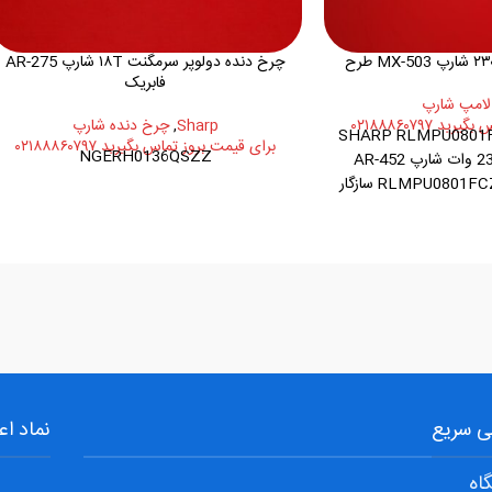
چرخ دنده دولوپر سرمگنت ۱۸T شارپ AR-275
فابریک
لامپ شارپ
 ۰۲۱۸۸۸۶۰۷۹۷
Sharp
,
چرخ دنده شارپ
SHARP RLMPU0801F
برای قیمت بروز تماس بگیرید ۰۲۱۸۸۸۶۰۷۹۷
NGERH0136QSZZ
لامپ هیتر اصلی 230 وات شارپ AR-452
فابریک پارت نامبر: RLMPU0801FCZZ سازگار
Sh
 سریع
نماد اع
اه