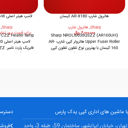
هاترول شارپ AR-X180 کیسان
لامپ هیتر اصلی ۲۳۰W شارپ MX-503 طرح
Sharp
,
هاترول شارپ
Sharp
,
۶,۰۰۰,۰۰۰
ریال
برای قیمت بروز تماس بگیرید
CZZ Heater lamp
Sharp NROLI0030QSZZ (AR160UH)
Upper Fuser Roller هاترولر کپی شارپ AR-
160 کیسان با بهترین نوع تفلون تفلون کپی
شارپ SHARP AR-160 سازگار با کپی شارپ:
با فیوزینگ کپی شارپ: arp MX-M453,503
AR-5316,5015,201,200,206,207,5516 و...
 با ماشین های اداری کپی یدک پارس
دسترسی
آدرس: تهران، خیابان ایرانشهر، ساختمان 59، طبقه 3، واحد
فروشگ