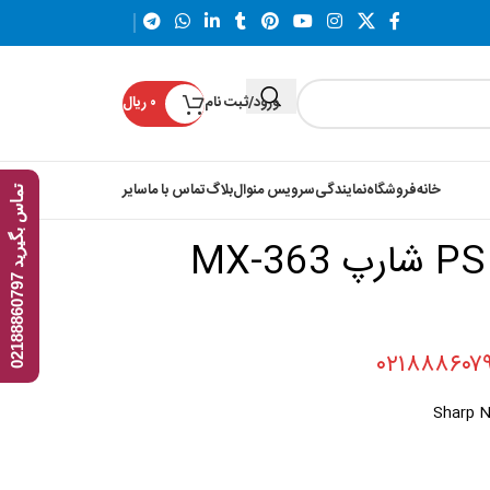
ورود/ثبت نام
۰
ریال
خانه
فروشگاه
نمایندگی
سرویس منوال
بلاگ
تماس با ما
سایر
ت
7
چرخ دنده سرغلطک PS شارپ MX-363
م
ا
س
ب
گ
ی
ر
ی
د
0
2
1
8
8
8
6
0
7
9
Sharp N