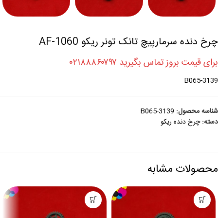
چرخ دنده سرمارپیچ تانک تونر ریکو AF-1060
برای قیمت بروز تماس بگیرید ۰۲۱۸۸۸۶۰۷۹۷
B065-3139
شناسه محصول:
B065-3139
دسته:
چرخ دنده ريکو
محصولات مشابه