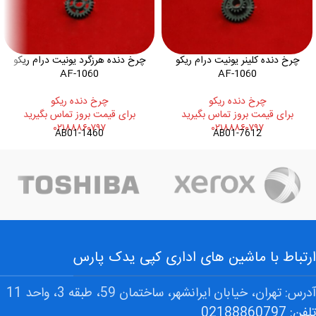
چرخ دنده کلینر یونیت درام ریکو
چرخ دنده هرزگرد یونیت درام ریکو
AF-1060
AF-1060
چرخ دنده ريکو
چرخ دنده ريکو
برای قیمت بروز تماس بگیرید
برای قیمت بروز تماس بگیرید
۰۲۱۸۸۸۶۰۷۹۷
۰۲۱۸۸۸۶۰۷۹۷
AB01-1460
AB01-7612
ارتباط با ماشین های اداری کپی یدک پارس
آدرس: تهران، خیابان ایرانشهر، ساختمان 59، طبقه 3، واحد 11
تلفن: 02188860797