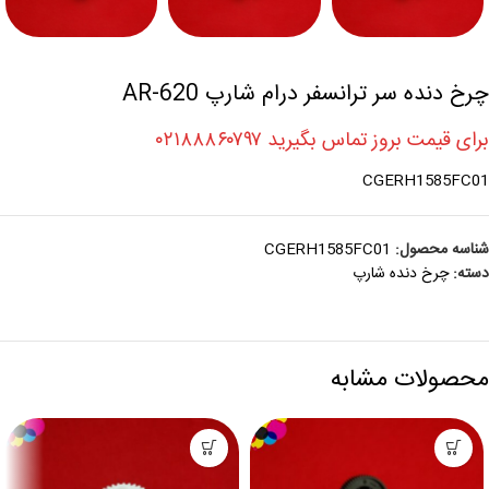
چرخ دنده سر ترانسفر درام شارپ AR-620
برای قیمت بروز تماس بگیرید ۰۲۱۸۸۸۶۰۷۹۷
CGERH1585FC01
شناسه محصول:
CGERH1585FC01
دسته:
چرخ دنده شارپ
محصولات مشابه