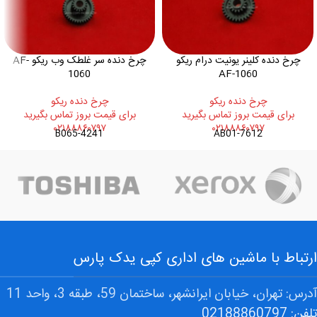
چرخ دنده کلینر یونیت درام ریکو
چرخ دنده سر غلطک وب ریکو AF-
1060
AF-1060
چرخ دنده ريکو
چرخ دنده ريکو
برای قیمت بروز تماس بگیرید
برای قیمت بروز تماس بگیرید
۰۲۱۸۸۸۶۰۷۹۷
۰۲۱۸۸۸۶۰۷۹۷
B065-4241
AB01-7612
ارتباط با ماشین های اداری کپی یدک پارس
آدرس: تهران، خیابان ایرانشهر، ساختمان 59، طبقه 3، واحد 11
تلفن: 02188860797