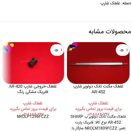
دسته:
غلطک شارپ
محصولات مشابه
ناموجود
ناموجود
غلطک مگنت تانک دولوپر شارپ
غلطک خروجی شارپ AR-420
AR-452
فابریک مشکی رنگ
غلطک شارپ
غلطک شارپ
برای قیمت بروز تماس بگیرید
برای قیمت بروز تماس بگیرید
۰۲۱۸۸۸۶۰۷۹۷
۰۲۱۸۸۸۶۰۷۹۷
غلطک مگنت تانک دولوپر پ SHARP
NROLP1296FCZZ
AR-452 نوع کالا: فابریک پارت
نامبر: NROLM1809FCZZ سازگار با: