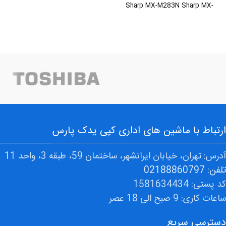
Sharp MX-M283N Sharp MX-
M363N Sharp MX-M363U
ارتباط با ماشین های اداری کپی یدک پارس
آدرس: تهران، خیابان ایرانشهر، ساختمان 59، طبقه 3، واحد 11
تلفن: 02188860797
کد پستی: 1581634434
ساعات کاری: 9 صبح الی 18 عصر
دسترسی سریع